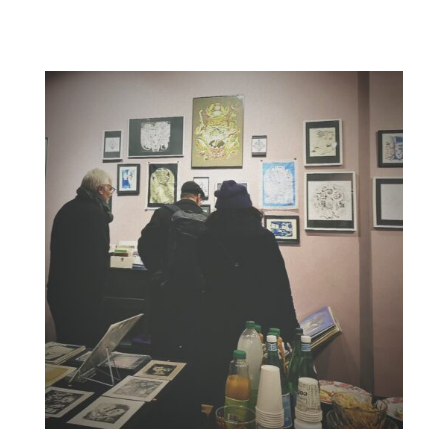
English
(
Anglais
)
Français