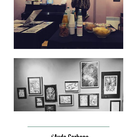
(sérigraphiés de bout en bout, et façonnés à la mano).
L’urgence de revendiquer plus qu’un excentrisme ou
une singularité graphique, d’être plus qu’une niche
atypique et marginale devient pressante :
EpOx et
BoTOx
ne disparaît pas, l’élément se fond au creux de
La Main Qui Cale, sous la forme d’une collection qui
garde son propre catalogue et accueillera d’autres
futurs livres d’artistes à la parution plus sporadique
que jusqu’en 2023.
La Main Qui Cale, quant à elle,
publiera toute autre forme d’ouvrage (de la revue
annuelle ou biennale (suivant l’humeur) à la
monographie) qui saura intriquer à ses images, la
nouvelle, le pamphlet, le poème, l’essai, le cri – mais
pas le dernier.
🔗Aude Carbone