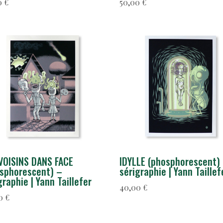
0
€
50,00
€
VOISINS DANS FACE
IDYLLE (phosphorescent)
sphorescent) –
sérigraphie | Yann Taillef
graphie | Yann Taillefer
40,00
€
00
€