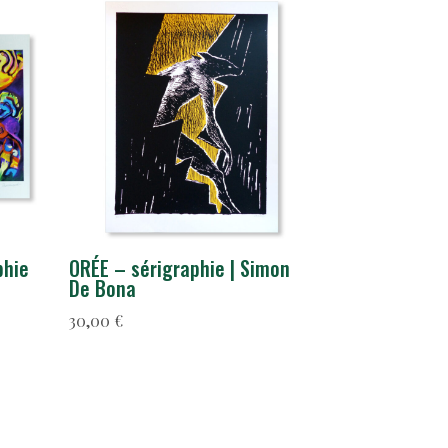
phie
ORÉE – sérigraphie | Simon
a
De Bona
30,00
€