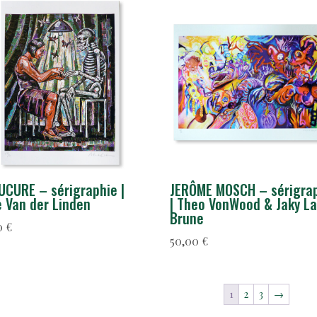
CURE – sérigraphie |
JERÔME MOSCH – sérigra
 Van der Linden
| Theo VonWood & Jaky L
Brune
0
€
50,00
€
1
2
3
→