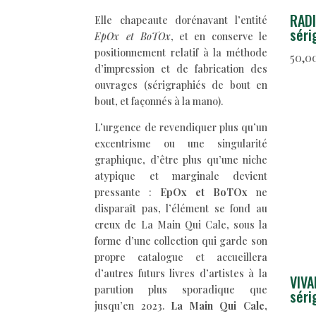
RAD
Elle chapeaute dorénavant l’entité
séri
EpOx et BoTOx
, et en conserve le
positionnement relatif à la méthode
50,0
d’impression et de fabrication des
ouvrages (sérigraphiés de bout en
bout, et façonnés à la mano).
L’urgence de revendiquer plus qu’un
excentrisme ou une singularité
graphique, d’être plus qu’une niche
atypique et marginale devient
pressante :
EpOx et BoTOx
ne
disparaît pas, l’élément se fond au
creux de La Main Qui Cale, sous la
forme d’une collection qui garde son
propre catalogue et accueillera
d’autres futurs livres d’artistes à la
VIVA
parution plus sporadique que
séri
jusqu’en 2023.
La Main Qui Cale,