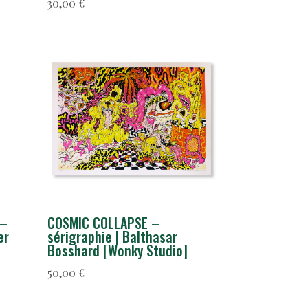
30,00
€
 –
COSMIC COLLAPSE –
er
sérigraphie | Balthasar
Bosshard [Wonky Studio]
50,00
€