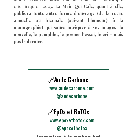
que jusqu’en 2023.
La Main Qui Cale, quant à elle,
publiera toute autre forme d’ouvrage (de la revue
annuelle ou biennale (suivant l’humeur) à la
monographie) qui saura intriquer à ses images, la
nouvelle, le pamphlet, le poème, l’essai, le cri – mais
pas le dernier.
🔗Aude Carbone
www.audecarbone.com
@audecarbone
🔗EpOx et BoTOx
www.epoxetbotox.com
@epoxetbotox
Inscription à la mailing-list