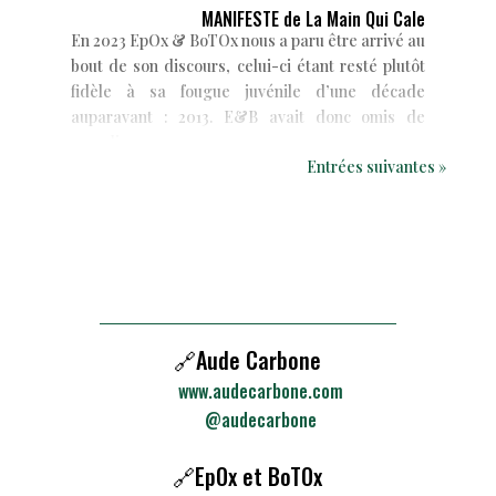
MANIFESTE de La Main Qui Cale
En 2023 EpOx & BoTOx nous a paru être arrivé au
bout de son discours, celui-ci étant resté plutôt
fidèle à sa fougue juvénile d’une décade
auparavant : 2013. E&B avait donc omis de
grandir...
Entrées suivantes »
🔗Aude Carbone
www.audecarbone.com
@audecarbone
🔗EpOx et BoTOx