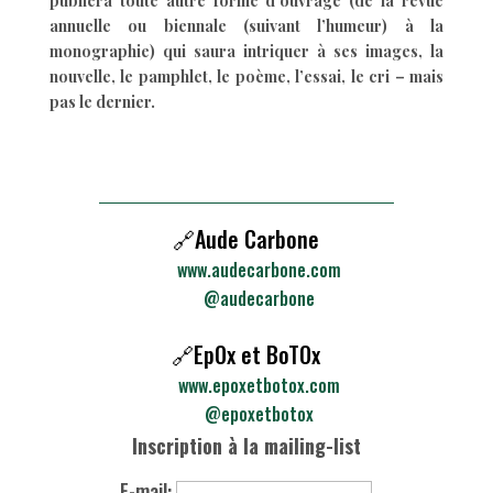
publiera toute autre forme d’ouvrage (de la revue
annuelle ou biennale (suivant l’humeur) à la
monographie) qui saura intriquer à ses images, la
nouvelle, le pamphlet, le poème, l’essai, le cri – mais
pas le dernier.
🔗Aude Carbone
www.audecarbone.com
@audecarbone
🔗EpOx et BoTOx
www.epoxetbotox.com
@epoxetbotox
Inscription à la mailing-list
E-mail: