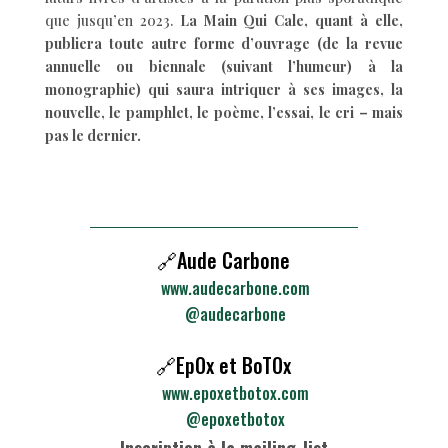
que jusqu’en 2023.
La Main Qui Cale, quant à elle,
publiera toute autre forme d’ouvrage (de la revue
annuelle ou biennale (suivant l’humeur) à la
monographie) qui saura intriquer à ses images, la
nouvelle, le pamphlet, le poème, l’essai, le cri – mais
pas le dernier.
🔗Aude Carbone
www.audecarbone.com
@audecarbone
🔗EpOx et BoTOx
www.epoxetbotox.com
@epoxetbotox
Inscription à la mailing-list