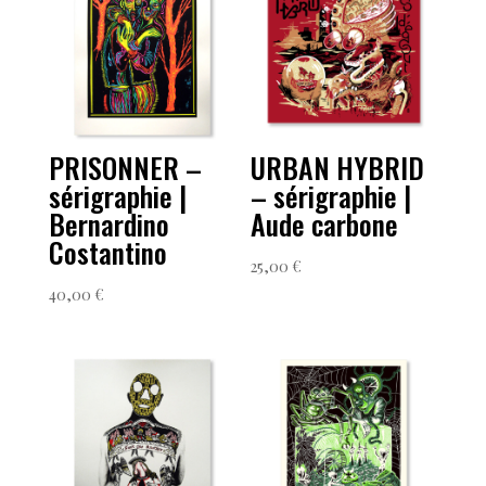
PRISONNER –
URBAN HYBRID
sérigraphie |
– sérigraphie |
Bernardino
Aude carbone
Costantino
25,00
€
40,00
€