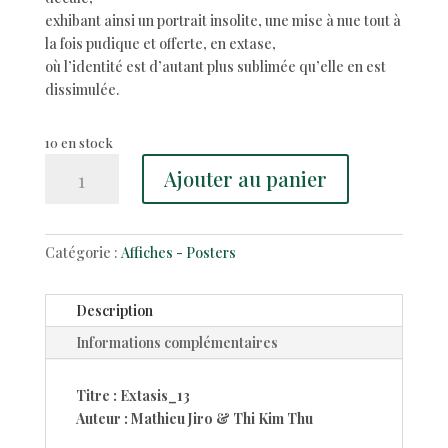
exhibant ainsi un portrait insolite, une mise à nue tout à
la fois pudique et offerte, en extase,
où l’identité est d’autant plus sublimée qu’elle en est
dissimulée.
10 en stock
quantité
Ajouter au panier
de
EXTASIS_13
-
Catégorie :
Affiches - Posters
sérigraphie
|
Mathieu
Description
Jiro
Informations complémentaires
&
Thi
Kim
Titre : Extasis_13
Thu
Auteur : Mathieu Jiro & Thi Kim Thu