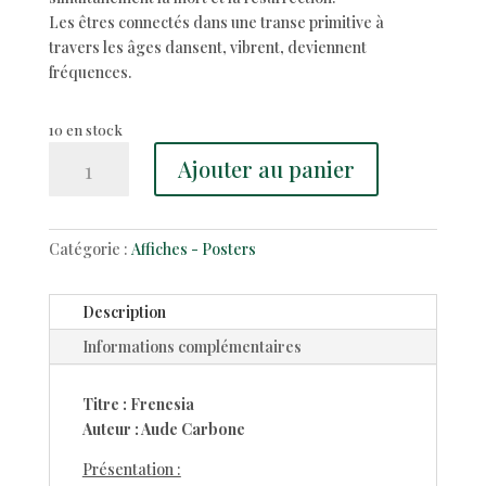
Les êtres connectés dans une transe primitive à
travers les âges dansent, vibrent, deviennent
fréquences.
10 en stock
quantité
Ajouter au panier
de
FRENESIA
-
Catégorie :
Affiches - Posters
sérigraphie
|
Aude
Description
carbone
Informations complémentaires
Titre : Frenesia
Auteur : Aude Carbone
Présentation :