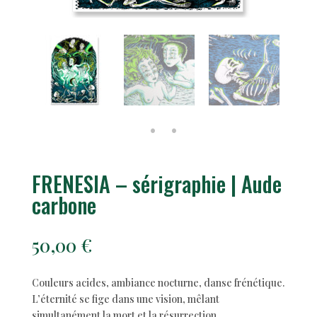
FRENESIA – sérigraphie | Aude
carbone
50,00
€
Couleurs acides, ambiance nocturne, danse frénétique.
L’éternité se fige dans une vision, mêlant
simultanément la mort et la résurrection.