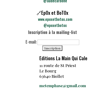
@audecarbone
🔗EpOx et BoTOx
www.epoxetbotox.com
@epoxetbotox
Inscription à la mailing-list
E-mail:
Editions La Main Qui Cale
11 route de St Priest
Le Bourg
63640 Biollet
metemphase@gmail.com