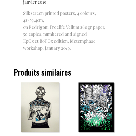
janvier 2019.
Silkscreen printed posters, 4 colours,
42×59,4cm,
on Fedrigoni Freelife Vellum 260gr paper,
50 copies, numbered and signed
EpOx et BoTOx edition, Metemphase
workshop, January 2019.
Produits similaires