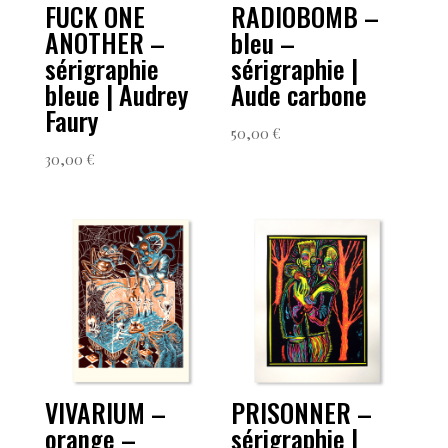
FUCK ONE
RADIOBOMB –
ANOTHER –
bleu –
sérigraphie
sérigraphie |
bleue | Audrey
Aude carbone
Faury
50,00
€
30,00
€
VIVARIUM –
PRISONNER –
orange –
sérigraphie |