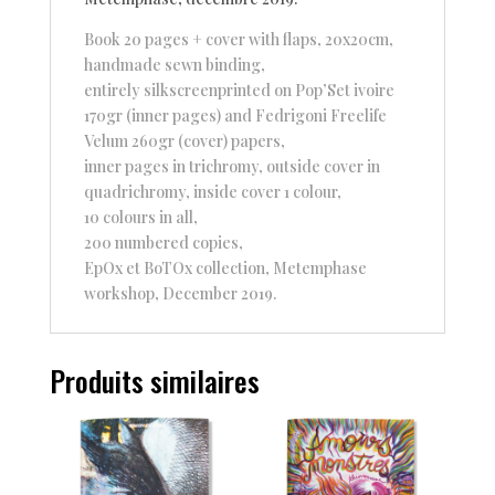
Book 20 pages + cover with flaps, 20x20cm,
handmade sewn binding,
entirely silkscreenprinted on Pop’Set ivoire
170gr (inner pages) and Fedrigoni Freelife
Velum 260gr (cover) papers,
inner pages in trichromy, outside cover in
quadrichromy, inside cover 1 colour,
10 colours in all,
200 numbered copies,
EpOx et BoTOx collection, Metemphase
workshop, December 2019.
Produits similaires