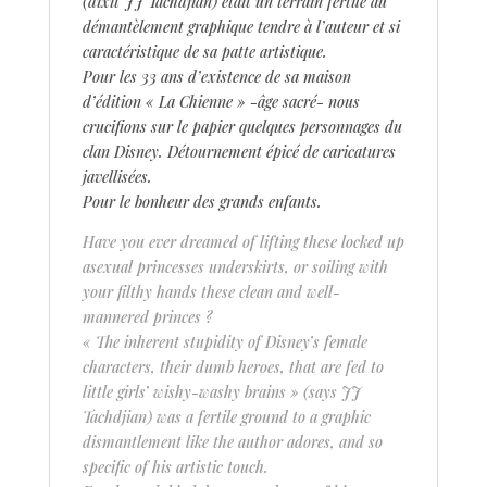
(dixit JJ Tachdjian) était un terrain fertile au
démantèlement graphique tendre à l’auteur et si
caractéristique de sa patte artistique.
Pour les 33 ans d’existence de sa maison
d’édition « La Chienne » -âge sacré- nous
crucifions sur le papier quelques personnages du
clan Disney. Détournement épicé de caricatures
javellisées.
Pour le bonheur des grands enfants.
Have you ever dreamed of lifting these locked up
asexual princesses underskirts, or soiling with
your filthy hands these clean and well-
mannered princes ?
« The inherent stupidity of Disney’s female
characters, their dumb heroes, that are fed to
little girls’ wishy-washy brains » (says JJ
Tachdjian) was a fertile ground to a graphic
dismantlement like the author adores, and so
specific of his artistic touch.