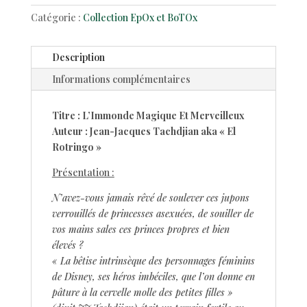
MAGIQUE
Catégorie :
Collection EpOx et BoTOx
&
MERVEILLEUX
-
Description
livre
Informations complémentaires
sérigraphié
|
Jean-
Titre : L’Immonde Magique Et Merveilleux
Jacques
Auteur : Jean-Jacques Tachdjian aka « El
Tachdjian
Rotringo »
Présentation :
N’avez-vous jamais rêvé de soulever ces jupons
verrouillés de princesses asexuées, de souiller de
vos mains sales ces princes propres et bien
élevés ?
« La bêtise intrinsèque des personnages féminins
de Disney, ses héros imbéciles, que l’on donne en
pâture à la cervelle molle des petites filles »