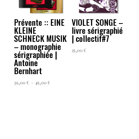
Prévente :: EINE
VIOLET SONGE –
KLEINE
livre sérigraphié
SCHNECK MUSIK
| collectif#7
– monographie
25,00
€
sérigraphiée |
Antoine
Bernhart
Plage
39,00
€
–
45,00
€
de
prix :
39,00 €
à
45,00 €