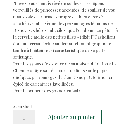
N’avez-vous jamais rêvé de soulever ces jupons
verrouillés de princesses asexuées, de souiller de vos
mains sales ces princes propres et bien élevés ?
« La bêtise intrinsèque des personnages féminins de
Disney, ses héros imbéciles, que l’on donne en pâture à
la cervelle molle des petites filles » (dixit JJ Tachdjian)
était un terrain fertile au démantèlement graphique
tendre à l’auteur et si caractéristique de sa patte
artistique.
Pour les 33 ans d’existence de sa maison d’édition « La
Chienne » -âge sacré- nous crucifions sur le papier
quelques personnages du clan Disney. Détournement
épicé de caricatures javellisées.
Pour le bonheur des grands enfants.
25 en stock
quantité
Ajouter au panier
de
L’IMMONDE