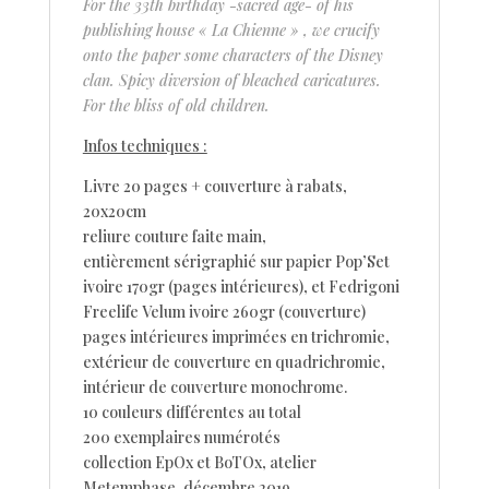
For the 33th birthday -sacred age- of his
publishing house « La Chienne » , we crucify
onto the paper some characters of the Disney
clan. Spicy diversion of bleached caricatures.
For the bliss of old children.
Infos techniques :
Livre 20 pages + couverture à rabats,
20x20cm
reliure couture faite main,
entièrement sérigraphié sur papier Pop’Set
ivoire 170gr (pages intérieures), et Fedrigoni
Freelife Velum ivoire 260gr (couverture)
pages intérieures imprimées en trichromie,
extérieur de couverture en quadrichromie,
intérieur de couverture monochrome.
10 couleurs différentes au total
200 exemplaires numérotés
collection EpOx et BoTOx, atelier
Metemphase, décembre 2019.