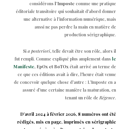
considérons
l’Imposte
comme une pratique
éditoriale transitoire qui souhaitait d’abord donner
une alternative à l’information numérique, mais
aussi ne pas perdre la main en matière de
production sérigraphique.
Si
a posteriori
, telle devait être son rôle, alors il
fut rempli. Comme expliqué plus amplement dans
le
Manifeste
,
EpOx et BoTOx
était arrivé au terme de
ce que ces éditions avait à dire, l’heure était venue
de concevoir quelque chose d’autre : L’Imposte en a
assuré d’une certaine manière la maturation, en
tenant un rôle de
Régence
.
Maison d’édition qui aspire à tramer un dialogue entre
D’avril 2024 à février 2026, 8 numéros ont été
les images et les mots.
rédigés, mis en page, imprimés en sérigraphie