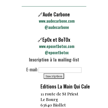
► L'Imposte #7 - FR
🔗Aude Carbone
► L'Imposte #8 - FR
www.audecarbone.com
@audecarbone
► L'Imposte #1 - EN
🔗EpOx et BoTOx
► L'Imposte #2 - EN
www.epoxetbotox.com
► L'Imposte #3 - EN
@epoxetbotox
Inscription à la mailing-list
► L'Imposte #4 - EN
E-mail:
► L'Imposte #5 - EN
► L'Imposte #6 - EN
Editions La Main Qui Cale
11 route de St Priest
► L'Imposte #7 - EN
Le Bourg
63640 Biollet
► L'Imposte #8 - EN