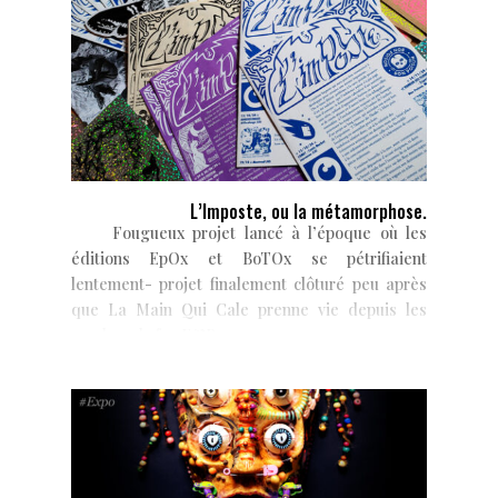
L’Imposte, ou la métamorphose.
Fougueux projet lancé à l’époque où les
éditions EpOx et BoTOx se pétrifiaient
lentement- projet finalement clôturé peu après
que La Main Qui Cale prenne vie depuis les
cendres de feu E&B -...