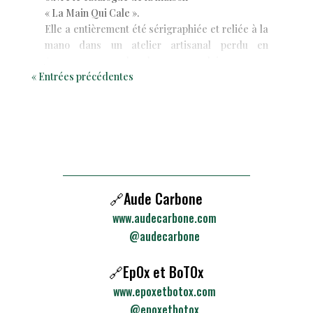
« La Main Qui Cale ».
Elle a entièrement été sérigraphiée et reliée à la
mano dans un atelier artisanal perdu en
Auvergne, au nombre de 200 exemplaires.
« Entrées précédentes
🔗Aude Carbone
www.audecarbone.com
@audecarbone
🔗EpOx et BoTOx
www.epoxetbotox.com
@epoxetbotox