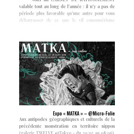
valable tout au long de l’année : il n’y a pas de
période plus favorable qu’une autre pour vous
débarrasser de ce que le vil consumérisme
capitaliste vous fait...
Expo « MATKA » – @Micro-Folie
Aux antipodes géographiques et culturels de la
précédente monstration en territoire nippon
(galerie TWELVE @Tokyo - du 30/05 au 08/06),