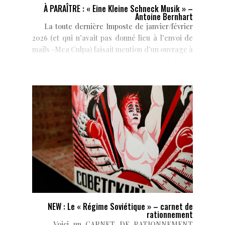
À PARAÎTRE : « Eine Kleine Schneck Musik » –
Antoine Bernhart
La toute dernière Imposte de janvier/février
2026 (et qui n’avait pas donné lieu à l’envoi de
mails -Mea Culpa) faisait mention d’un ouvrage à
paraître au printemps, j’ai nommé “Eine Kleine...
NEW : Le « Régime Soviétique » – carnet de
rationnement
Voici un CARNET DE RATIONNEMENT